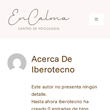
Saltar
al
contenido
Toggle
Navigati
Inicio
Conócenos
Acerca De
Iberotecno
Servicios
Este autor no presenta ningún
Terapia online
detalle.
Hasta ahora iberotecno ha
Tarifas
creado 0 entradas de blog.