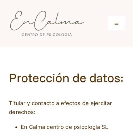
Saltar
al
contenido
Toggle
Navigati
Inicio
Conócenos
Protección de datos:
Servicios
Titular y contacto a efectos de ejercitar
Terapia online
derechos:
Tarifas
En Calma centro de psicología SL