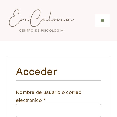
Saltar
al
contenido
Toggle
Navigati
Inicio
Conócenos
Acceder
Servicios
Nombre de usuario o correo
Terapia online
Obligatorio
electrónico
*
Tarifas